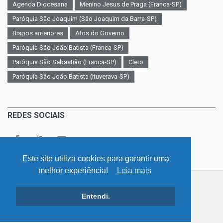
Agenda Diocesana
Menino Jesus de Praga (Franca-SP)
Paróquia São Joaquim (São Joaquim da Barra-SP)
Bispos anteriores
Atos do Governo
Paróquia São João Batista (Franca-SP)
Paróquia São Sebastião (Franca-SP)
Clero
Paróquia São João Batista (Ituverava-SP)
REDES SOCIAIS
Este site utiliza cookies para garantir uma
melhor experiência!
Leia mais
©
v. 4.0 / Diocese - Franca - São Paulo
Entendi.
Início
LGPD - Lei Geral de Proteção de Dados
Atos de Governo
Contato