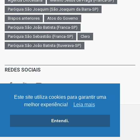
Agenda Diocesana
Menino Jesus de Praga (Franca-SP)
Paróquia São Joaquim (São Joaquim da Barra-SP)
Bispos anteriores
Atos do Governo
Paróquia São João Batista (Franca-SP)
Paróquia São Sebastião (Franca-SP)
Clero
Paróquia São João Batista (Ituverava-SP)
REDES SOCIAIS
Este site utiliza cookies para garantir uma
melhor experiência!
Leia mais
©
v. 4.0 / Diocese - Franca - São Paulo
Entendi.
Início
LGPD - Lei Geral de Proteção de Dados
Atos de Governo
Contato