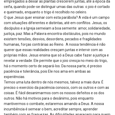
empregados a deixar as plantas crescerem juntas, até a época da
ceifa, quando pode-se distinguir umas das outras: o joio é cortado
e queimado, enquanto o trigo é recolhido no celeiro.
O que Jesus quer ensinar com esta parábola? A vida é um campo
com situações diferentes e distintas, até em conflitos. Jesus, os
discípulos e a Igreja semeiam a boa semente: amor, solidariedade,
justiça, paz. Mas a Palavra encontra obstáculos, pois no mundo
existem tensões, desvios, desordens, pecados e fragilidades
humanas, forças contrárias ao Reino. A nossa tendência é não
querer que essas realidades cresçam juntas e intervir com as
próprias mãos. Jesus ensina que só a Deus cabe fazer a justiça e
revelar a verdade. Ele permite que o joio cresça no meio do trigo,
há o momento certo de separá-los. Da nossa parte, é preciso
paciência e tolerância, pois Ele nos ama em ambas as
experiências.
Temos uma luta dentro de nós mesmos, talvez a mais dura. É
preciso o exercício da paciência conosco, com os outros e com as
coisas. É fácil desanimarmos com os nossos defeitos e os dos
outros. Não há motivos para o desânimo, pois enquanto
mantivermos o combate, estaremos amando a Deus. A nossa
incumbência é semear o bem, acreditar sempre, aprender
também com as fraquezas. As dificuldades aparecem para quem