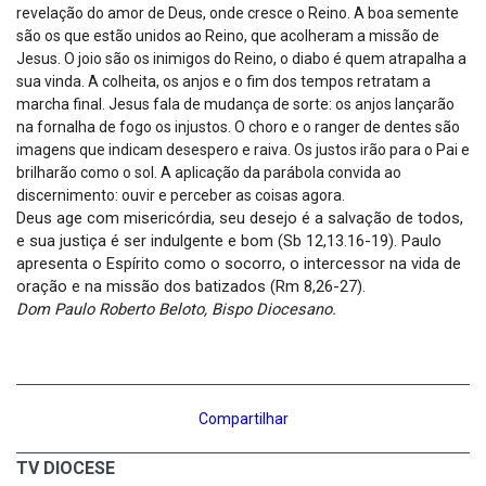
revelação do amor de Deus, onde cresce o Reino. A boa semente
são os que estão unidos ao Reino, que acolheram a missão de
Jesus. O joio são os inimigos do Reino, o diabo é quem atrapalha a
sua vinda. A colheita, os anjos e o fim dos tempos retratam a
marcha final. Jesus fala de mudança de sorte: os anjos lançarão
na fornalha de fogo os injustos. O choro e o ranger de dentes são
imagens que indicam desespero e raiva. Os justos irão para o Pai e
brilharão como o sol. A aplicação da parábola convida ao
discernimento: ouvir e perceber as coisas agora.
Deus age com misericórdia, seu desejo é a salvação de todos,
e sua justiça é ser indulgente e bom (Sb 12,13.16-19). Paulo
apresenta o Espírito como o socorro, o intercessor na vida de
oração e na missão dos batizados (Rm 8,26-27).
Dom Paulo Roberto Beloto, Bispo Diocesano.
Compartilhar
TV DIOCESE