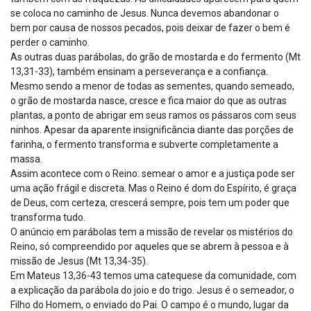
se coloca no caminho de Jesus. Nunca devemos abandonar o
bem por causa de nossos pecados, pois deixar de fazer o bem é
perder o caminho.
As outras duas parábolas, do grão de mostarda e do fermento (Mt
13,31-33), também ensinam a perseverança e a confiança.
Mesmo sendo a menor de todas as sementes, quando semeado,
o grão de mostarda nasce, cresce e fica maior do que as outras
plantas, a ponto de abrigar em seus ramos os pássaros com seus
ninhos. Apesar da aparente insignificância diante das porções de
farinha, o fermento transforma e subverte completamente a
massa.
Assim acontece com o Reino: semear o amor e a justiça pode ser
uma ação frágil e discreta. Mas o Reino é dom do Espírito, é graça
de Deus, com certeza, crescerá sempre, pois tem um poder que
transforma tudo.
O anúncio em parábolas tem a missão de revelar os mistérios do
Reino, só compreendido por aqueles que se abrem à pessoa e à
missão de Jesus (Mt 13,34-35).
Em Mateus 13,36-43 temos uma catequese da comunidade, com
a explicação da parábola do joio e do trigo. Jesus é o semeador, o
Filho do Homem, o enviado do Pai. O campo é o mundo, lugar da