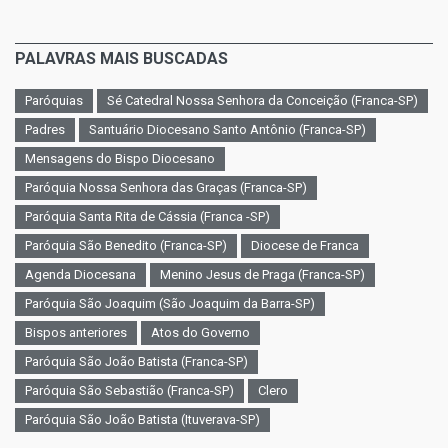
PALAVRAS MAIS BUSCADAS
Paróquias
Sé Catedral Nossa Senhora da Conceição (Franca-SP)
Padres
Santuário Diocesano Santo Antônio (Franca-SP)
Mensagens do Bispo Diocesano
Paróquia Nossa Senhora das Graças (Franca-SP)
Paróquia Santa Rita de Cássia (Franca -SP)
Paróquia São Benedito (Franca-SP)
Diocese de Franca
Agenda Diocesana
Menino Jesus de Praga (Franca-SP)
Paróquia São Joaquim (São Joaquim da Barra-SP)
Bispos anteriores
Atos do Governo
Paróquia São João Batista (Franca-SP)
Paróquia São Sebastião (Franca-SP)
Clero
Paróquia São João Batista (Ituverava-SP)