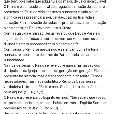
que tem, pois sabe que adquiriu algo maior, de valor incalculável.
O Reino é o conteúdo central da pregação e missão de Jesus: é a
presença de Deus na vida dos seres humanos e tudo o que
significa essa presença: amor, perdão, paz, justiça, vida e
salvação. É a realização de todas as promessas, a comunicação
plena e total do Deus vivo em Jesus Cristo
Com a sua vida e missão, Jesus revelou que Deus é Pai e é o
sujeito de tudo. Todas as coisas devem ser vistas com os olhos
divinos e serem abordadas com o prisma da fé.
Com Jesus o Reino se aproximou e se encarnou na história
humana: é a semente do amor do Pai plantada no campo da
humanidade.
Na vida de Jesus, o Reino se revelou, e agora, na missão dos
discípulos e da Igreja, acontece de geração em geração. Ele está
presente na história, mas é transcendente e absoluto. Temos
necessidades, mas nada substitui o Reino de Deus, nossa
verdadeira felicidade. “És tu o meu Senhor, fora de ti não tenho
bem algum” (Sl 16 (15,2).
O Reino é a presença do Espírito em nós. “Não sabeis que vosso
corpo é santuário daquele que habita em vós, o Espírito Santo que
recebestes de Deus?” (1 Cor 6,19).
Jesus falou da gratuidade do Reino, mas conta com a nossa