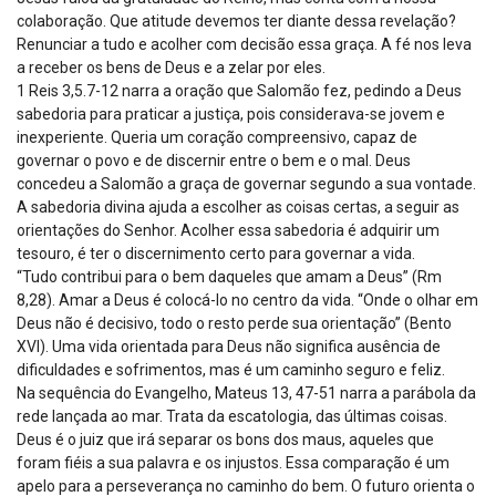
colaboração. Que atitude devemos ter diante dessa revelação?
Renunciar a tudo e acolher com decisão essa graça. A fé nos leva
a receber os bens de Deus e a zelar por eles.
1 Reis 3,5.7-12 narra a oração que Salomão fez, pedindo a Deus
sabedoria para praticar a justiça, pois considerava-se jovem e
inexperiente. Queria um coração compreensivo, capaz de
governar o povo e de discernir entre o bem e o mal. Deus
concedeu a Salomão a graça de governar segundo a sua vontade.
A sabedoria divina ajuda a escolher as coisas certas, a seguir as
orientações do Senhor. Acolher essa sabedoria é adquirir um
tesouro, é ter o discernimento certo para governar a vida.
“Tudo contribui para o bem daqueles que amam a Deus” (Rm
8,28). Amar a Deus é colocá-lo no centro da vida. “Onde o olhar em
Deus não é decisivo, todo o resto perde sua orientação” (Bento
XVI). Uma vida orientada para Deus não significa ausência de
dificuldades e sofrimentos, mas é um caminho seguro e feliz.
Na sequência do Evangelho, Mateus 13, 47-51 narra a parábola da
rede lançada ao mar. Trata da escatologia, das últimas coisas.
Deus é o juiz que irá separar os bons dos maus, aqueles que
foram fiéis a sua palavra e os injustos. Essa comparação é um
apelo para a perseverança no caminho do bem. O futuro orienta o