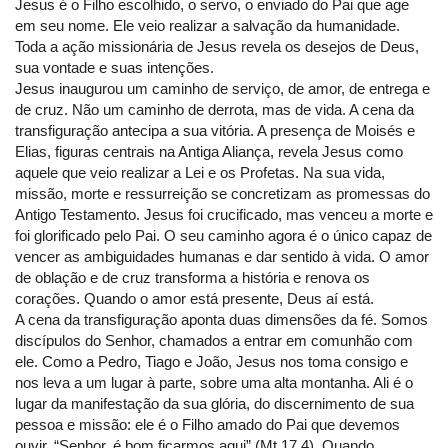
Jesus é o Filho escolhido, o servo, o enviado do Pai que age
em seu nome. Ele veio realizar a salvação da humanidade.
Toda a ação missionária de Jesus revela os desejos de Deus,
sua vontade e suas intenções.
Jesus inaugurou um caminho de serviço, de amor, de entrega e
de cruz. Não um caminho de derrota, mas de vida. A cena da
transfiguração antecipa a sua vitória. A presença de Moisés e
Elias, figuras centrais na Antiga Aliança, revela Jesus como
aquele que veio realizar a Lei e os Profetas. Na sua vida,
missão, morte e ressurreição se concretizam as promessas do
Antigo Testamento. Jesus foi crucificado, mas venceu a morte e
foi glorificado pelo Pai. O seu caminho agora é o único capaz de
vencer as ambiguidades humanas e dar sentido à vida. O amor
de oblação e de cruz transforma a história e renova os
corações. Quando o amor está presente, Deus aí está.
A cena da transfiguração aponta duas dimensões da fé. Somos
discípulos do Senhor, chamados a entrar em comunhão com
ele. Como a Pedro, Tiago e João, Jesus nos toma consigo e
nos leva a um lugar à parte, sobre uma alta montanha. Ali é o
lugar da manifestação da sua glória, do discernimento de sua
pessoa e missão: ele é o Filho amado do Pai que devemos
ouvir. “Senhor, é bom ficarmos aqui” (Mt 17,4). Quando