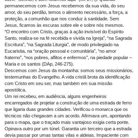
permanecemos com Jesus recebemos da sua vida, do seu
amor, do seu perdão, temos o alimento necessário, a força, a
proteção, a comunhão que nos conduz à santidade. Sem
Jesus, ficamos às escuras sobre ele e sobre nós mesmos.
“O encontro com Cristo, graças à ação invisível do Espírito
Santo, realiza-se na fé recebida e vivida na Igreja”, “na Sagrada
Escritura”, “na Sagrada Liturgia”, de modo privilegiado na
Eucaristia, na “oração pessoal e comunitária”, “no amor
fraterno”, “nos pobres, aflitos e enfermos”, na piedade popular –
Maria e os santos (DAp, 246-275).
Descemos com Jesus da montanha: somos seus missionários,
testemunhas do Evangelho. A vida cristã brota da identificação
com Cristo em seu ser, mas também em sua missão
apostólica.
Um rei recebeu, em audiência, alguns engenheiros
encarregados de projetar a construção de uma estrada de ferro
que ligaria duas grandes cidades. Verificou o monarca que os
técnicos não chegavam a um acordo. Afirmava um, apontando
para o mapa, que o traçado mais vantajoso exigia certa ponte.
Opinava outro por um túnel. Garantia um terceiro que a estrada
devia passar por umas tantas vilas e aldeias. Impaciente com