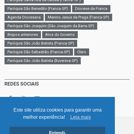
Paróquia São Benedito (Franca-SP)
Diocese de Franca
Agenda Diocesana
Menino Jesus de Praga (Franca-SP)
Paróquia São Joaquim (São Joaquim da Barra-SP)
Bispos anteriores
Atos do Governo
Paróquia São João Batista (Franca-SP)
Paróquia São Sebastião (Franca-SP)
Clero
Paróquia São João Batista (Ituverava-SP)
REDES SOCIAIS
Este site utiliza cookies para garantir uma
melhor experiência!
Leia mais
©
v. 4.0 / Diocese - Franca - São Paulo
Entendi.