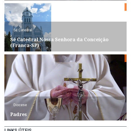
Sé Catedral
Sé Catedral Nossa Senhora da Conceição
(Franca-SP)
Diocese
Padres
LINKS ÚTEIS