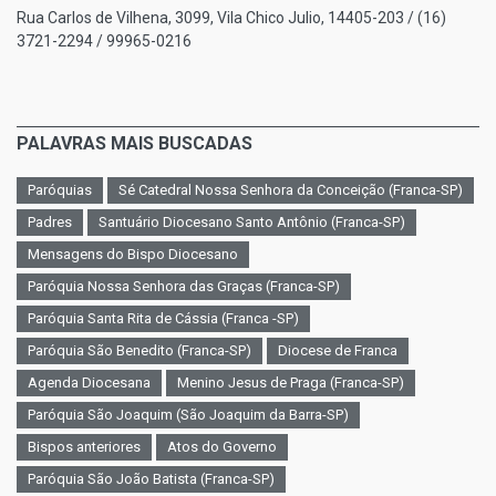
Rua Carlos de Vilhena, 3099, Vila Chico Julio, 14405-203 / (16)
3721-2294 / 99965-0216
PALAVRAS MAIS BUSCADAS
Paróquias
Sé Catedral Nossa Senhora da Conceição (Franca-SP)
Padres
Santuário Diocesano Santo Antônio (Franca-SP)
Mensagens do Bispo Diocesano
Paróquia Nossa Senhora das Graças (Franca-SP)
Paróquia Santa Rita de Cássia (Franca -SP)
Paróquia São Benedito (Franca-SP)
Diocese de Franca
Agenda Diocesana
Menino Jesus de Praga (Franca-SP)
Paróquia São Joaquim (São Joaquim da Barra-SP)
Bispos anteriores
Atos do Governo
Paróquia São João Batista (Franca-SP)