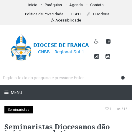
Início
Paróquias
Agenda
Contato
Política de Privacidade
LGPD
Ouvidoria
Acessibilidade
MENU
1
616
Seminaristas
Seminaristas Diocesanos dão