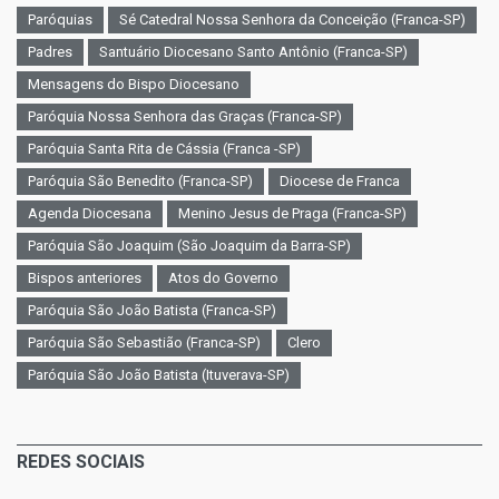
Paróquias
Sé Catedral Nossa Senhora da Conceição (Franca-SP)
Padres
Santuário Diocesano Santo Antônio (Franca-SP)
Mensagens do Bispo Diocesano
Paróquia Nossa Senhora das Graças (Franca-SP)
Paróquia Santa Rita de Cássia (Franca -SP)
Paróquia São Benedito (Franca-SP)
Diocese de Franca
Agenda Diocesana
Menino Jesus de Praga (Franca-SP)
Paróquia São Joaquim (São Joaquim da Barra-SP)
Bispos anteriores
Atos do Governo
Paróquia São João Batista (Franca-SP)
Paróquia São Sebastião (Franca-SP)
Clero
Paróquia São João Batista (Ituverava-SP)
REDES SOCIAIS