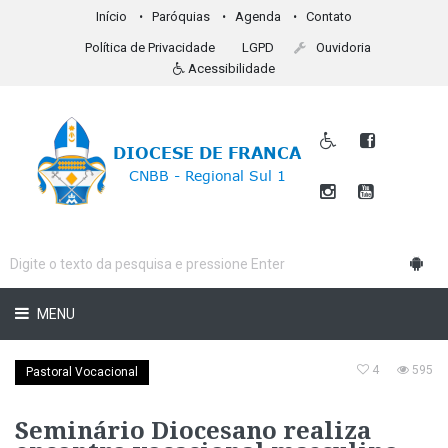
Início
Paróquias
Agenda
Contato
Política de Privacidade
LGPD
Ouvidoria
Acessibilidade
MENU
4
595
Pastoral Vocacional
Seminário Diocesano realiza