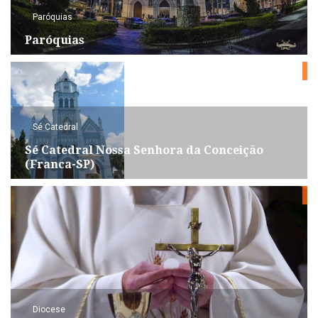
Paróquias
Paróquias
Sé Catedral
Sé Catedral Nossa Senhora da Conceição
(Franca-SP)
Diocese