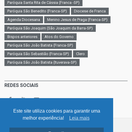
Paróquia Santa Rita de Cássia (Franca -SP)
Paróquia São Benedito (Franca-SP)
Diocese de Franca
Agenda Diocesana
Menino Jesus de Praga (Franca-SP)
Paróquia São Joaquim (São Joaquim da Barra-SP)
Bispos anteriores
Atos do Governo
Paróquia São João Batista (Franca-SP)
Paróquia São Sebastião (Franca-SP)
Clero
Paróquia São João Batista (Ituverava-SP)
REDES SOCIAIS
Este site utiliza cookies para garantir uma
melhor experiência!
Leia mais
©
v. 4.0 / Diocese - Franca - São Paulo