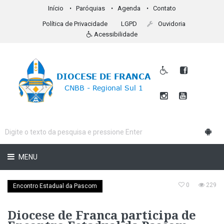
Início
Paróquias
Agenda
Contato
Política de Privacidade
LGPD
Ouvidoria
Acessibilidade
MENU
0
229
Encontro Estadual da Pascom
Diocese de Franca participa de