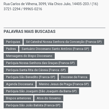
Rua Carlos de Vilhena, 3099, Vila Chico Julio, 14405-203 / (16)
3721-2294 / 99965-0216
PALAVRAS MAIS BUSCADAS
Paróquias
Sé Catedral Nossa Senhora da Conceição (Franca-SP)
Padres
Santuário Diocesano Santo Antônio (Franca-SP)
Mensagens do Bispo Diocesano
Paróquia Nossa Senhora das Graças (Franca-SP)
Paróquia Santa Rita de Cássia (Franca -SP)
Paróquia São Benedito (Franca-SP)
Diocese de Franca
Agenda Diocesana
Menino Jesus de Praga (Franca-SP)
Paróquia São Joaquim (São Joaquim da Barra-SP)
Bispos anteriores
Atos do Governo
Paróquia São João Batista (Franca-SP)