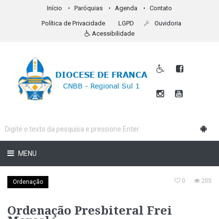
Início
Paróquias
Agenda
Contato
Política de Privacidade
LGPD
Ouvidoria
Acessibilidade
MENU
0
205
Ordenação
Ordenação Presbiteral Frei