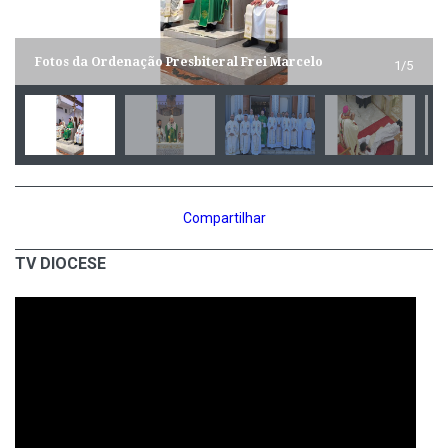
Fotos da Ordenação Presbiteral Frei Marcelo
1/5
Compartilhar
TV DIOCESE