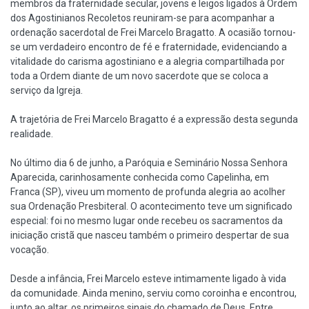
membros da fraternidade secular, jovens e leigos ligados à Ordem
dos Agostinianos Recoletos reuniram-se para acompanhar a
ordenação sacerdotal de Frei Marcelo Bragatto. A ocasião tornou-
se um verdadeiro encontro de fé e fraternidade, evidenciando a
vitalidade do carisma agostiniano e a alegria compartilhada por
toda a Ordem diante de um novo sacerdote que se coloca a
serviço da Igreja.
A trajetória de Frei Marcelo Bragatto é a expressão desta segunda
realidade.
No último dia 6 de junho, a Paróquia e Seminário Nossa Senhora
Aparecida, carinhosamente conhecida como Capelinha, em
Franca (SP), viveu um momento de profunda alegria ao acolher
sua Ordenação Presbiteral. O acontecimento teve um significado
especial: foi no mesmo lugar onde recebeu os sacramentos da
iniciação cristã que nasceu também o primeiro despertar de sua
vocação.
Desde a infância, Frei Marcelo esteve intimamente ligado à vida
da comunidade. Ainda menino, serviu como coroinha e encontrou,
junto ao altar, os primeiros sinais do chamado de Deus. Entre