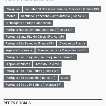
Paróquias
Sé Catedral Nossa Senhora da Conceição (Franca-SP)
Padres
Santuário Diocesano Santo Antônio (Franca-SP)
Mensagens do Bispo Diocesano
Paróquia Nossa Senhora das Graças (Franca-SP)
Paróquia Santa Rita de Cássia (Franca -SP)
Paróquia São Benedito (Franca-SP)
Diocese de Franca
Agenda Diocesana
Menino Jesus de Praga (Franca-SP)
Paróquia São Joaquim (São Joaquim da Barra-SP)
Bispos anteriores
Atos do Governo
Paróquia São João Batista (Franca-SP)
Paróquia São Sebastião (Franca-SP)
Clero
Paróquia São João Batista (Ituverava-SP)
REDES SOCIAIS