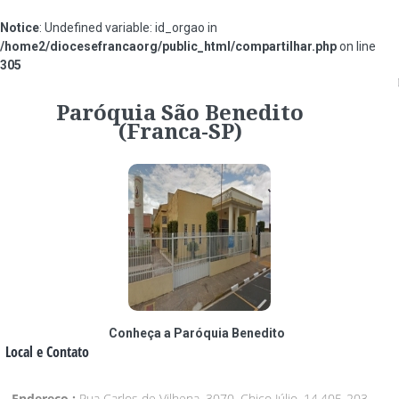
Notice
: Undefined variable: id_orgao in
/home2/diocesefrancaorg/public_html/compartilhar.php
on line
305
#854ec2
Paróquia São Benedito
(Franca-SP)
Conheça a Paróquia Benedito
Local e Contato
Endereço :
Rua Carlos de Vilhena, 3070, Chico Júlio, 14.405-203