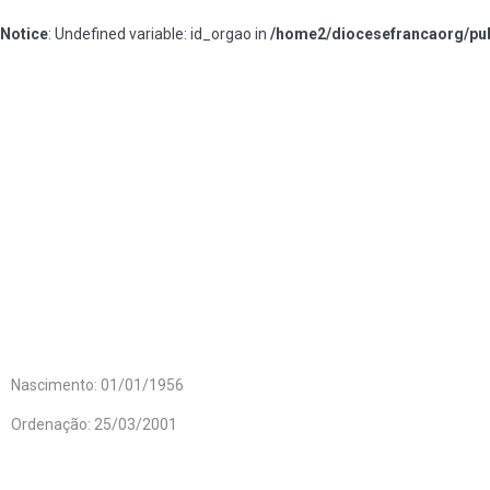
Notice
: Undefined variable: id_orgao in
/home2/diocesefrancaorg/pub
#238fbe
Nascimento: 01/01/1956
Ordenação: 25/03/2001