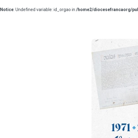
Notice
: Undefined variable: id_orgao in
/home2/diocesefrancaorg/pub
#13b7ff