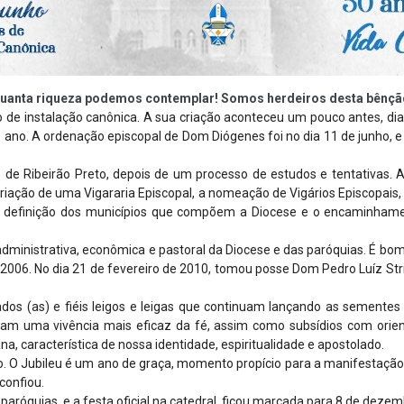
uanta riqueza podemos contemplar! Somos herdeiros desta bênçã
o de instalação canônica. A sua criação aconteceu um pouco antes, dia
o. A ordenação episcopal de Dom Diógenes foi no dia 11 de junho, e no
 de Ribeirão Preto, depois de um processo de estudos e tentativas. A
riação de uma Vigararia Episcopal, a nomeação de Vigários Episcopais
a definição dos municípios que compõem a Diocese e o encaminhament
inistrativa, econômica e pastoral da Diocese e das paróquias. É bom 
2006. No dia 21 de fevereiro de 2010, tomou posse Dom Pedro Luíz Str
s (as) e fiéis leigos e leigas que continuam lançando as sementes 
m uma vivência mais eficaz da fé, assim como subsídios com orientaç
, característica de nossa identidade, espiritualidade e apostolado.
 Jubileu é um ano de graça, momento propício para a manifestação de
confiou.
aróquias, e a festa oficial na catedral, ficou marcada para 8 de dez