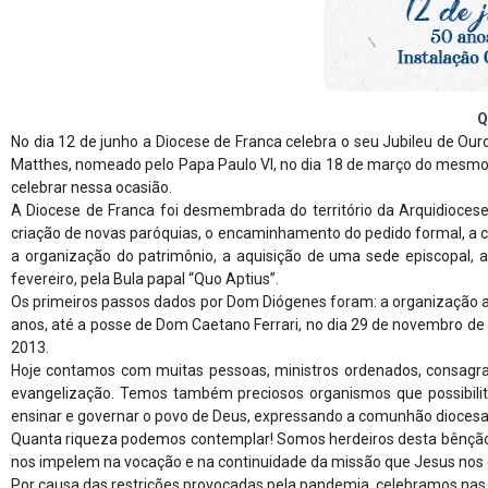
Q
No dia 12 de junho a Diocese de Franca celebra o seu Jubileu de Our
Matthes, nomeado pelo Papa Paulo VI, no dia 18 de março do mesmo an
celebrar nessa ocasião.
A Diocese de Franca foi desmembrada do território da Arquidiocese
criação de novas paróquias, o encaminhamento do pedido formal, a c
a organização do patrimônio, a aquisição de uma sede episcopal, 
fevereiro, pela Bula papal “Quo Aptius”.
Os primeiros passos dados por Dom Diógenes foram: a organização adm
anos, até a posse de Dom Caetano Ferrari, no dia 29 de novembro de 
2013.
Hoje contamos com muitas pessoas, ministros ordenados, consagrado
evangelização. Temos também preciosos organismos que possibilita
ensinar e governar o povo de Deus, expressando a comunhão diocesana
Quanta riqueza podemos contemplar! Somos herdeiros desta bênção. O
nos impelem na vocação e na continuidade da missão que Jesus nos 
Por causa das restrições provocadas pela pandemia, celebramos nas p