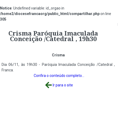
Notice
: Undefined variable: id_orgao in
/home2/diocesefrancaorg/public_html/compartilhar.php
on line
305
#c71a1a
Crisma Paróquia Imaculada
Conceição /Catedral , 19h30
Crisma
Dia 06/11, às 19h30 - Paróquia Imaculada Conceição /Catedral ,
Franca.
Confira o conteúdo completo...
Ir para o site