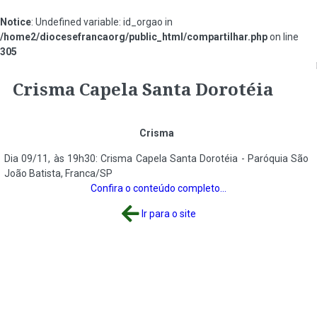
Notice
: Undefined variable: id_orgao in
/home2/diocesefrancaorg/public_html/compartilhar.php
on line
305
#c71a1a
Crisma Capela Santa Dorotéia
Crisma
Dia 09/11, às 19h30: Crisma Capela Santa Dorotéia - Paróquia São
João Batista, Franca/SP
Confira o conteúdo completo...
Ir para o site