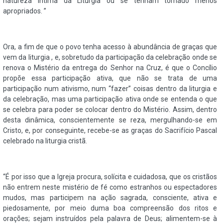
natureza íntima da Liturgia ou se tenham tornado menos
apropriados. ”
Ora, a fim de que o povo tenha acesso à abundância de graças que
vem da liturgia , e, sobretudo da participação da celebração onde se
renova o Mistério da entrega do Senhor na Cruz, é que o Concílio
propõe essa participação ativa, que não se trata de uma
participação num ativismo, num “fazer” coisas dentro da liturgia e
da celebração, mas uma participação ativa onde se entenda o que
se celebra para poder se colocar dentro do Mistério. Assim, dentro
desta dinâmica, conscientemente se reza, mergulhando-se em
Cristo, e, por conseguinte, recebe-se as graças do Sacrifício Pascal
celebrado na liturgia cristã.
“É por isso que a Igreja procura, solícita e cuidadosa, que os cristãos
não entrem neste mistério de fé como estranhos ou espectadores
mudos, mas participem na ação sagrada, consciente, ativa e
piedosamente, por meio duma boa compreensão dos ritos e
orações; sejam instruídos pela palavra de Deus; alimentem-se à