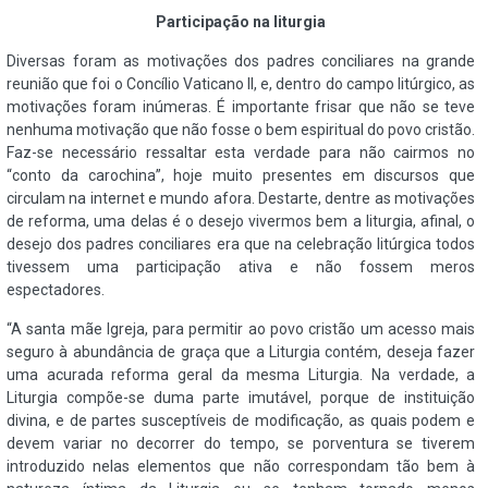
Participação na liturgia
Diversas foram as motivações dos padres conciliares na grande
reunião que foi o Concílio Vaticano II, e, dentro do campo litúrgico, as
motivações foram inúmeras. É importante frisar que não se teve
nenhuma motivação que não fosse o bem espiritual do povo cristão.
Faz-se necessário ressaltar esta verdade para não cairmos no
“conto da carochina”, hoje muito presentes em discursos que
circulam na internet e mundo afora. Destarte, dentre as motivações
de reforma, uma delas é o desejo vivermos bem a liturgia, afinal, o
desejo dos padres conciliares era que na celebração litúrgica todos
tivessem uma participação ativa e não fossem meros
espectadores.
“A santa mãe Igreja, para permitir ao povo cristão um acesso mais
seguro à abundância de graça que a Liturgia contém, deseja fazer
uma acurada reforma geral da mesma Liturgia. Na verdade, a
Liturgia compõe-se duma parte imutável, porque de instituição
divina, e de partes susceptíveis de modificação, as quais podem e
devem variar no decorrer do tempo, se porventura se tiverem
introduzido nelas elementos que não correspondam tão bem à