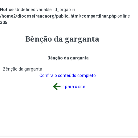
Notice
: Undefined variable: id_orgao in
/home2/diocesefrancaorg/public_html/compartilhar.php
on line
305
#ff0000
Bênção da garganta
Bênção da garganta
Bênção da garganta
Confira o conteúdo completo...
Ir para o site