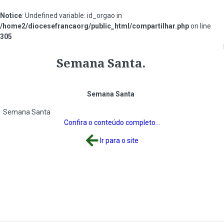
Notice
: Undefined variable: id_orgao in
/home2/diocesefrancaorg/public_html/compartilhar.php
on line
305
#000000
Semana Santa.
Semana Santa
Semana Santa
Confira o conteúdo completo...
Ir para o site