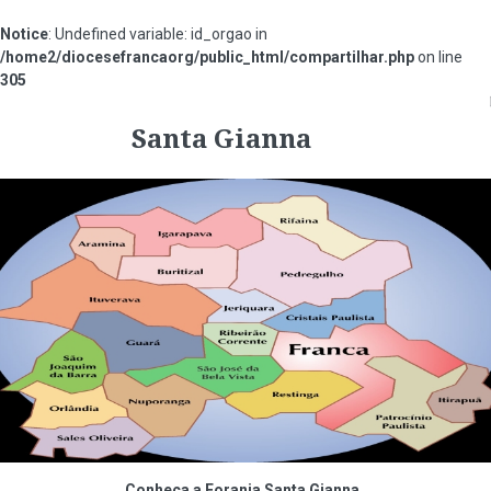
Notice
: Undefined variable: id_orgao in
/home2/diocesefrancaorg/public_html/compartilhar.php
on line
305
#000000
Santa Gianna
Conheça a Forania Santa Gianna