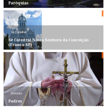
Paróquias
Sé Catedral
Sé Catedral Nossa Senhora da Conceição
(Franca-SP)
Diocese
Padres