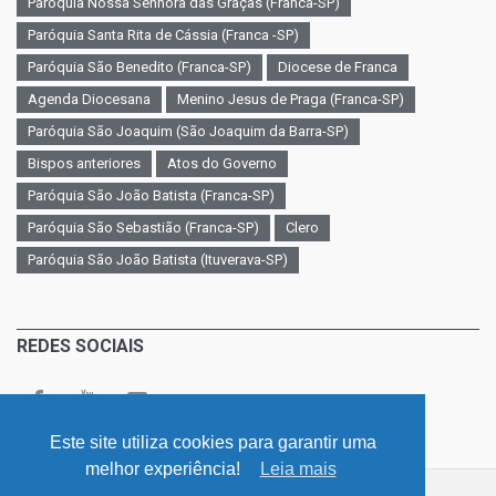
Paróquia Nossa Senhora das Graças (Franca-SP)
Paróquia Santa Rita de Cássia (Franca -SP)
Paróquia São Benedito (Franca-SP)
Diocese de Franca
Agenda Diocesana
Menino Jesus de Praga (Franca-SP)
Paróquia São Joaquim (São Joaquim da Barra-SP)
Bispos anteriores
Atos do Governo
Paróquia São João Batista (Franca-SP)
Paróquia São Sebastião (Franca-SP)
Clero
Paróquia São João Batista (Ituverava-SP)
REDES SOCIAIS
Este site utiliza cookies para garantir uma
melhor experiência!
Leia mais