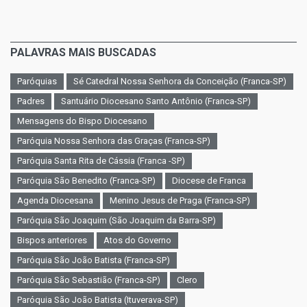
PALAVRAS MAIS BUSCADAS
Paróquias
Sé Catedral Nossa Senhora da Conceição (Franca-SP)
Padres
Santuário Diocesano Santo Antônio (Franca-SP)
Mensagens do Bispo Diocesano
Paróquia Nossa Senhora das Graças (Franca-SP)
Paróquia Santa Rita de Cássia (Franca -SP)
Paróquia São Benedito (Franca-SP)
Diocese de Franca
Agenda Diocesana
Menino Jesus de Praga (Franca-SP)
Paróquia São Joaquim (São Joaquim da Barra-SP)
Bispos anteriores
Atos do Governo
Paróquia São João Batista (Franca-SP)
Paróquia São Sebastião (Franca-SP)
Clero
Paróquia São João Batista (Ituverava-SP)