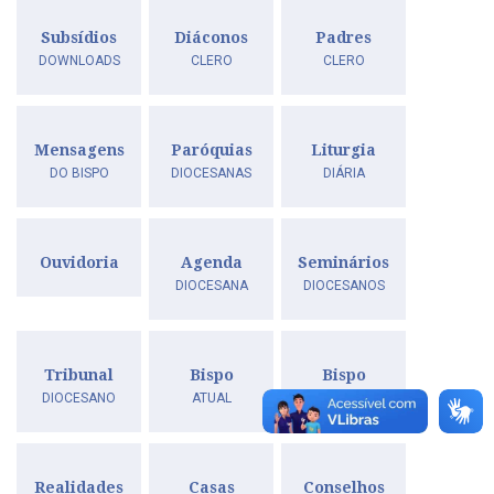
Subsídios
Diáconos
Padres
DOWNLOADS
CLERO
CLERO
Mensagens
Paróquias
Liturgia
DO BISPO
DIOCESANAS
DIÁRIA
Ouvidoria
Agenda
Seminários
DIOCESANA
DIOCESANOS
Tribunal
Bispo
Bispo
DIOCESANO
ATUAL
ANTERIORES
Realidades
Casas
Conselhos