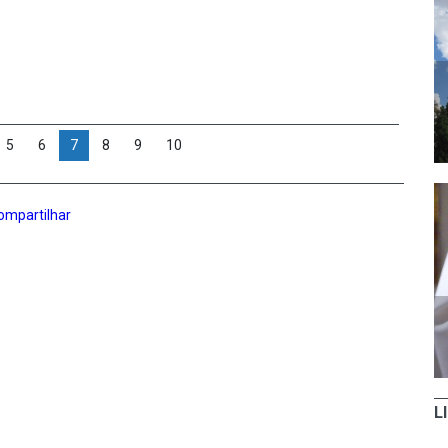
5
6
7
8
9
10
ompartilhar
L