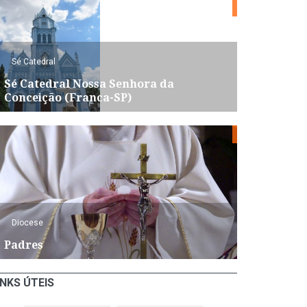
Sé Catedral
Sé Catedral Nossa Senhora da
Conceição (Franca-SP)
Diocese
Padres
INKS ÚTEIS