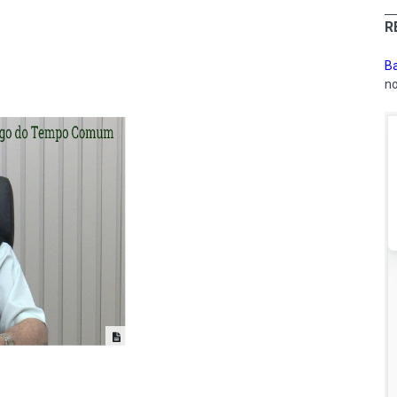
R
Ba
no