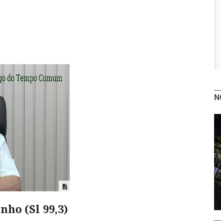
N
ho (Sl 99,3)