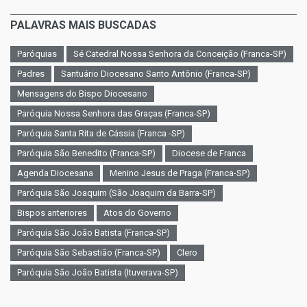
PALAVRAS MAIS BUSCADAS
Paróquias
Sé Catedral Nossa Senhora da Conceição (Franca-SP)
Padres
Santuário Diocesano Santo Antônio (Franca-SP)
Mensagens do Bispo Diocesano
Paróquia Nossa Senhora das Graças (Franca-SP)
Paróquia Santa Rita de Cássia (Franca -SP)
Paróquia São Benedito (Franca-SP)
Diocese de Franca
Agenda Diocesana
Menino Jesus de Praga (Franca-SP)
Paróquia São Joaquim (São Joaquim da Barra-SP)
Bispos anteriores
Atos do Governo
Paróquia São João Batista (Franca-SP)
Paróquia São Sebastião (Franca-SP)
Clero
Paróquia São João Batista (Ituverava-SP)