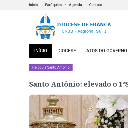
Início
Paróquias
Agenda
Contato
INÍCIO
DIOCESE
ATOS DO GOVERNO
Paróquia Santo Antônio
Santo Antônio: elevado o 1°