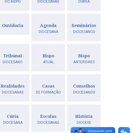
DO BISPO
DIOCESANAS
DIÁRIA
Ouvidoria
Agenda
Seminários
DIOCESANA
DIOCESANOS
Tribunal
Bispo
Bispo
vação do Santuário Santo Antônio
DIOCESANO
ATUAL
ANTERIORES
Realidades
Casas
Conselhos
DIOCESANAS
DE FORMAÇÃO
DIOCESANOS
Cúria
Escolas
História
DIOCESANA
DIOCESANAS
DIOCESE