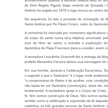
acontecimento quando a diocese celebra seus 50 an
de Dom Ângelo Pignoli, bispo emérito de Quixadá / 
Antônio foi erigida em 1970 e logo tornou-se centro de
Na sequência, foi lida a provisão de nomeação do 
Santo Antônio por Pe Flávio Cícero, reitor do Seminári
A cerimônia foi marcada por momentos significativo
do corpo do santo numa teca elíptica) anunciado pel
som do Hino ao santo; a entrada e explicação do
Apostólica do Papa Francisco para a ocasião; assim 
A vereadora Lourdinha Granzotti fez a entrega da Mo
prefeito Alexandre Ferreira deixou sua mensagem de 
Em sua homilia, durante a Celebração Eucarística, Do
o sagrado e que o Santuário “é o lugar onde podemos 
“o compromisso do Reitor é de acolher, criar condiçõ
não basta ter um Santuário (construção), disse ele, r
fundamental. A verdadeira igreja é o Corpo de Cristo
fé. Nós somos construção de Deus. Nós somos santuár
sentido como a celebração e expressão da fé daqueles q
sublinhou os três grandes amores de Santo Antônio: a