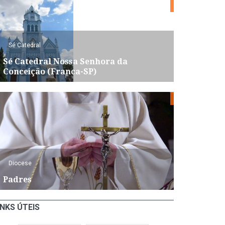
Sé Catedral
Sé Catedral Nossa Senhora da
Conceição (Franca-SP)
Diocese
Padres
INKS ÚTEIS