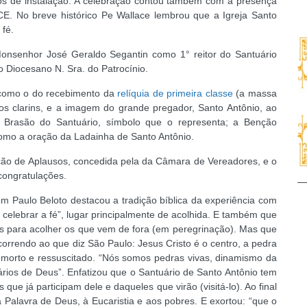
os de instalação. A celebração contou também com a presença
CE. No breve histórico Pe Wallace lembrou que a Igreja Santo
 fé.
Monsenhor José Geraldo Segantin como 1° reitor do Santuário
o Diocesano N. Sra. do Patrocínio.
s como o do recebimento da
relíquia de primeira classe
(a massa
os clarins, e a imagem do grande pregador, Santo Antônio, ao
 Brasão do Santuário, símbolo que o representa; a Benção
como a oração da Ladainha de Santo Antônio.
ção de Aplausos, concedida pela da Câmara de Vereadores, e o
congratulações.
m Paulo Beloto destacou a tradição bíblica da experiência com
celebrar a fé”, lugar principalmente de acolhida. E também que
es para acolher os que vem de fora (em peregrinação). Mas que
ecorrendo ao que diz São Paulo: Jesus Cristo é o centro, a pedra
, morto e ressuscitado. “Nós somos pedras vivas, dinamismo da
ios de Deus”. Enfatizou que o Santuário de Santo Antônio tem
ue já participam dele e daqueles que virão (visitá-lo). Ao final
 Palavra de Deus, à Eucaristia e aos pobres. E exortou: “que o