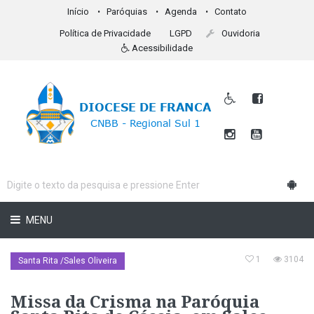
Início
Paróquias
Agenda
Contato
Política de Privacidade
LGPD
Ouvidoria
Acessibilidade
MENU
1
3104
Santa Rita /Sales Oliveira
Missa da Crisma na Paróquia