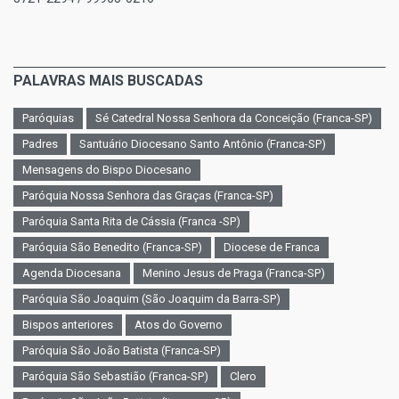
PALAVRAS MAIS BUSCADAS
Paróquias
Sé Catedral Nossa Senhora da Conceição (Franca-SP)
Padres
Santuário Diocesano Santo Antônio (Franca-SP)
Mensagens do Bispo Diocesano
Paróquia Nossa Senhora das Graças (Franca-SP)
Paróquia Santa Rita de Cássia (Franca -SP)
Paróquia São Benedito (Franca-SP)
Diocese de Franca
Agenda Diocesana
Menino Jesus de Praga (Franca-SP)
Paróquia São Joaquim (São Joaquim da Barra-SP)
Bispos anteriores
Atos do Governo
Paróquia São João Batista (Franca-SP)
Paróquia São Sebastião (Franca-SP)
Clero