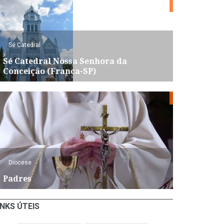
Sé Catedral
Sé Catedral Nossa Senhora da
Conceição (Franca-SP)
Diocese
Padres
INKS ÚTEIS