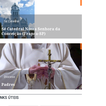
Sé Catedral
Sé Catedral Nossa Senhora da
Conceição (Franca-SP)
Diocese
Padres
INKS ÚTEIS