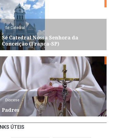
Sé Catedral
Sé Catedral Nossa Senhora da
Conceição (Franca-SP)
Diocese
Padres
INKS ÚTEIS