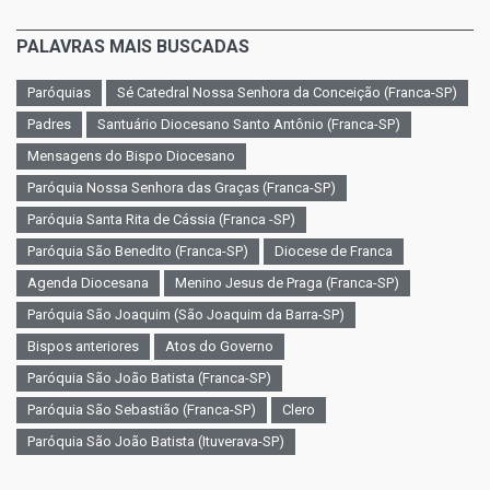
PALAVRAS MAIS BUSCADAS
Paróquias
Sé Catedral Nossa Senhora da Conceição (Franca-SP)
Padres
Santuário Diocesano Santo Antônio (Franca-SP)
Mensagens do Bispo Diocesano
Paróquia Nossa Senhora das Graças (Franca-SP)
Paróquia Santa Rita de Cássia (Franca -SP)
Paróquia São Benedito (Franca-SP)
Diocese de Franca
Agenda Diocesana
Menino Jesus de Praga (Franca-SP)
Paróquia São Joaquim (São Joaquim da Barra-SP)
Bispos anteriores
Atos do Governo
Paróquia São João Batista (Franca-SP)
Paróquia São Sebastião (Franca-SP)
Clero
Paróquia São João Batista (Ituverava-SP)